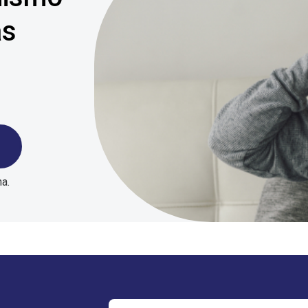
ás
na.