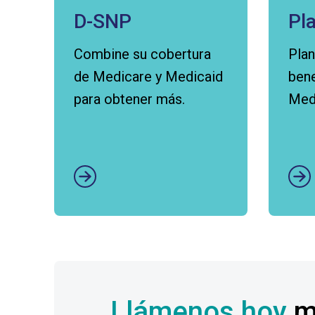
D-SNP
Pl
Combine su cobertura
Plan
de Medicare y Medicaid
bene
para obtener más.
Med
Abrir enlace aquí
Abri
Llámenos hoy
m