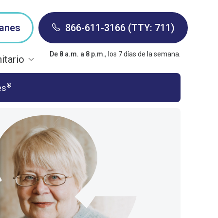
lanes
866-611-3166 (TTY: 711)
De 8 a.m. a 8 p.m.
, los 7 días de la semana.
itario
®
es